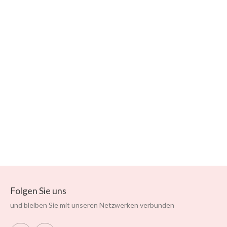
VORSCHAU
Ausgestelltes Langes
Nachthemd / Hauskleid Mit
Blätter-Print, Rüschen Und
¾-Ärmeln
Verkaufspreis
Preis
74,95 €
149,90 €
IN DEN
WARENKORB
Folgen Sie uns
und bleiben Sie mit unseren Netzwerken verbunden