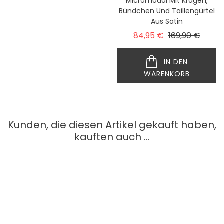
Micromodal Mit
Micromodal Mit Kragen,
Spaghettiträgern Und
Bündchen Und Taillengürtel
Seidenweichem Satin An
Aus Satin
Brust Und Rücken
Verkaufspreis
Preis
84,95 €
169,90 €
Verkaufspreis
Preis
69,95 €
139,90 €
IN DEN
IN DEN
WARENKORB
WARENKORB
Kunden, die diesen Artikel gekauft haben,
kauften auch ...
SONDERPREIS!
-50%