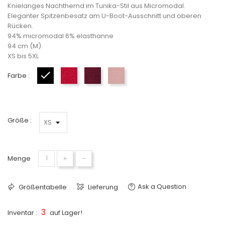
Knielanges Nachthemd im Tunika-Stil aus Micromodal.
Eleganter Spitzenbesatz am U-Boot-Ausschnitt und oberen
Rücken.
94% micromodal 6% elasthanne
94 cm (M)
XS bis 5XL
Farbe :
Black
Berry red
Merlot
Rose Retro
Größe :
+
-
Menge
Ask a Question
Größentabelle
Lieferung
3
Inventar :
auf Lager!