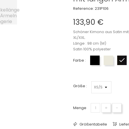
Reference:
231P106
133,90 €
Schöner Kimono aus Satin mit w
XL/XXL.
Länge : 98 cm (M)
Satin 100% polyester
Farbe :
Black
Cream
Da
Größe :
+
-
Menge
Größentabelle
Liefe