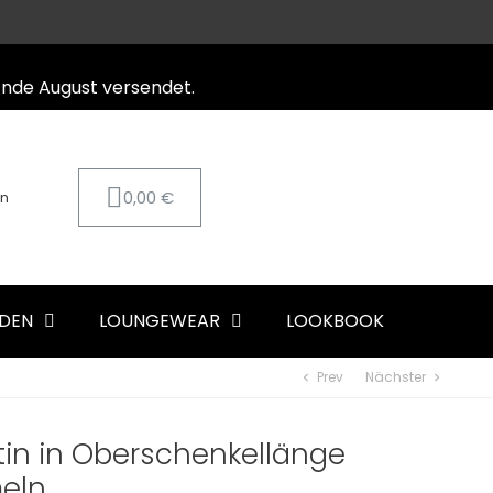
Ende August versendet.
0,00 €
on
DEN
LOUNGEWEAR
LOOKBOOK
Prev
Nächster
chevron_left
chevron_right
in in Oberschenkellänge
meln