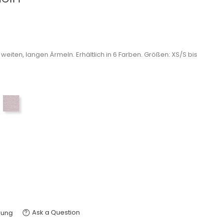
eiten, langen Ärmeln. Erhältlich in 6 Farben. Größen: XS/S bis
rk navy
Lilac haze
Ask a Question
rung