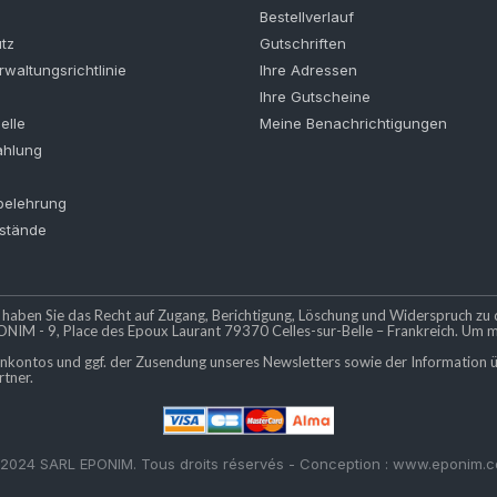
Bestellverlauf
tz
Gutschriften
waltungsrichtlinie
Ihre Adressen
Ihre Gutscheine
elle
Meine Benachrichtigungen
ahlung
belehrung
stände
ben Sie das Recht auf Zugang, Berichtigung, Löschung und Widerspruch zu d
NIM - 9, Place des Epoux Laurant 79370 Celles-sur-Belle – Frankreich. Um meh
nkontos und ggf. der Zusendung unseres Newsletters sowie der Information üb
tner.
2024 SARL EPONIM. Tous droits réservés - Conception : www.eponim.