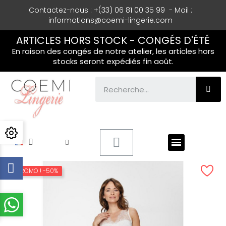
Contactez-nous : +(33) 06 81 00 35 99 - Mail :
informations@coemi-lingerie.com
ARTICLES HORS STOCK - CONGÉS D'ÉTÉ
En raison des congés de notre atelier, les articles hors
stocks seront expédiés fin août.
PROMO !
-50%